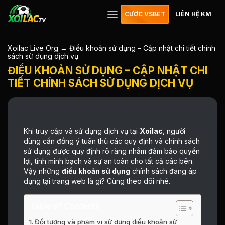
CƯỢC VSBET
LIÊN HỆ KM
Xoilac Live Org
→
Điều khoản sử dụng – Cập nhật chi tiết chính
sách sử dụng dịch vụ
ĐIỀU KHOẢN SỬ DỤNG – CẬP NHẬT CHI
TIẾT CHÍNH SÁCH SỬ DỤNG DỊCH VỤ
Khi truy cập và sử dụng dịch vụ tại
Xoilac
, người
dùng cần đồng ý tuân thủ các quy định và chính sách
sử dụng được quy định rõ ràng nhằm đảm bảo quyền
lợi, tính minh bạch và sự an toàn cho tất cả các bên.
Vậy những
điều khoản sử dụng
chính sách đang áp
dụng tại trang web là gì? Cùng theo dõi nhé.
Table of Contents
Đối tượng và phạm vi sử dụng điều khoản sử