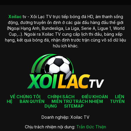
Xoilac
tv - Xôi Lạc TV trực tiếp bóng đá HD, âm thanh sống
động, đường truyền ổn định ở các giải đấu hàng đầu thế giới
(Ngoại Hạng Anh, Bundesliga, La Liga, Serie A, Ligue 1, World
Cup,...). Ngoài ra Xoilac TV cung cấp lịch thi đấu, bảng xếp
hạng, kết quả bóng đá, nhận định trước trận cùng vô số dữ liệu
hữu ích khác.
VỀ CHÚNG TÔI
CHÍNH SÁCH
ĐIỀU KHOẢN
LIÊN
HỆ
BẢN QUYỀN
MIỄN TRỪ TRÁCH NHIỆM
TUYỂN
DỤNG
SITEMAP
Doanh nghiệp: Xoilac TV
Chịu trách nhiệm nội dung:
Trần Đức Thiện