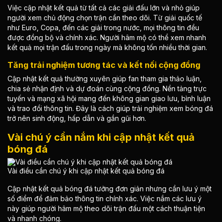
Việc cập nhật kết quả từ tất cả các giải đấu lớn và nhỏ giúp
người xem chủ động chọn trận cần theo dõi. Từ giải quốc tế
như Euro, Copa, đến các giải trong nước, mọi thông tin đều
được đồng bộ và chính xác. Người hâm mộ có thể xem nhanh
kết quả mọi trận đấu trong ngày mà không tốn nhiều thời gian.
Tăng trải nghiệm tương tác và kết nối cộng đồng
Cập nhật kết quả thường xuyên giúp fan tham gia thảo luận,
chia sẻ nhận định và dự đoán cùng cộng đồng. Nền tảng trực
tuyến và mạng xã hội mang đến không gian giao lưu, bình luận
và trao đổi thông tin. Đây là cách giúp trải nghiệm xem bóng đá
trở nên sinh động, hấp dẫn và gần gũi hơn.
Vài chú ý cần nắm khi cập nhật kết quả
bóng đá
Vài điều cần chú ý khi cập nhật kết quả bóng đá
Cập nhật kết quả bóng đá tưởng đơn giản nhưng cần lưu ý một
số điểm để đảm bảo thông tin chính xác. Việc nắm các lưu ý
này giúp người hâm mộ theo dõi trận đấu một cách thuận tiện
và nhanh chóng.