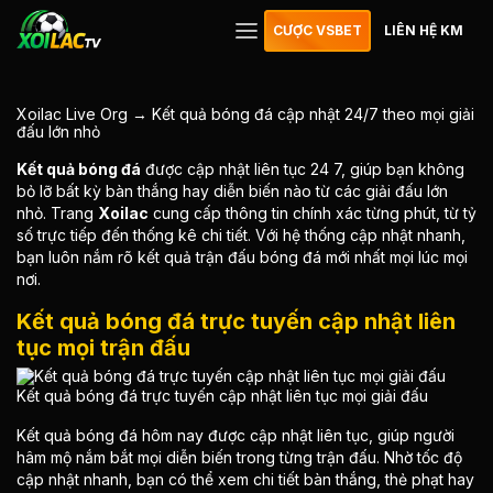
CƯỢC VSBET
LIÊN HỆ KM
Xoilac Live Org
→
Kết quả bóng đá cập nhật 24/7 theo mọi giải
đấu lớn nhỏ
Kết quả bóng đá
được cập nhật liên tục 24 7, giúp bạn không
bỏ lỡ bất kỳ bàn thắng hay diễn biến nào từ các giải đấu lớn
nhỏ. Trang
Xoilac
cung cấp thông tin chính xác từng phút, từ tỷ
số trực tiếp đến thống kê chi tiết. Với hệ thống cập nhật nhanh,
bạn luôn nắm rõ kết quả trận đấu bóng đá mới nhất mọi lúc mọi
nơi.
Kết quả bóng đá trực tuyến cập nhật liên
tục mọi trận đấu
Kết quả bóng đá trực tuyến cập nhật liên tục mọi giải đấu
Kết quả bóng đá hôm nay được cập nhật liên tục, giúp người
hâm mộ nắm bắt mọi diễn biến trong từng trận đấu. Nhờ tốc độ
cập nhật nhanh, bạn có thể xem chi tiết bàn thắng, thẻ phạt hay