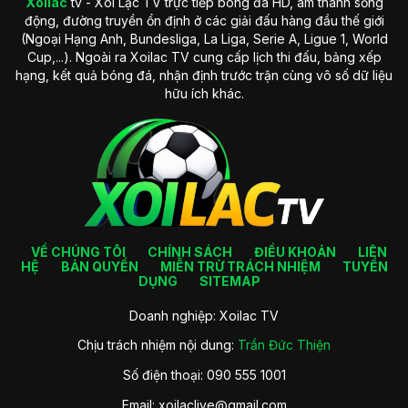
Xoilac
tv - Xôi Lạc TV trực tiếp bóng đá HD, âm thanh sống
động, đường truyền ổn định ở các giải đấu hàng đầu thế giới
(Ngoại Hạng Anh, Bundesliga, La Liga, Serie A, Ligue 1, World
Cup,...). Ngoài ra Xoilac TV cung cấp lịch thi đấu, bảng xếp
hạng, kết quả bóng đá, nhận định trước trận cùng vô số dữ liệu
hữu ích khác.
VỀ CHÚNG TÔI
CHÍNH SÁCH
ĐIỀU KHOẢN
LIÊN
HỆ
BẢN QUYỀN
MIỄN TRỪ TRÁCH NHIỆM
TUYỂN
DỤNG
SITEMAP
Doanh nghiệp: Xoilac TV
Chịu trách nhiệm nội dung:
Trần Đức Thiện
Số điện thoại: 090 555 1001
Email:
xoilaclive@gmail.com