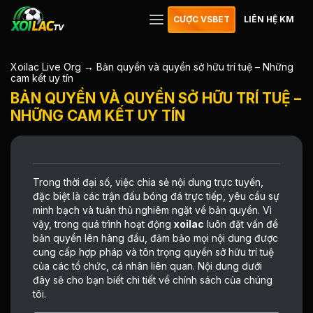
CƯỢC VSBET
LIÊN HỆ KM
Xoilac Live Org
→
Bản quyền và quyền sở hữu trí tuệ – Những
cam kết uy tín
BẢN QUYỀN VÀ QUYỀN SỞ HỮU TRÍ TUỆ –
NHỮNG CAM KẾT UY TÍN
Trong thời đại số, việc chia sẻ nội dung trực tuyến,
đặc biệt là các trận đấu bóng đá trực tiếp, yêu cầu sự
minh bạch và tuân thủ nghiêm ngặt về
bản quyền
. Vì
vậy, trong quá trình hoạt động
xoilac
luôn
đặt vấn đề
bản quyền lên hàng đầu, đảm bảo mọi nội dung được
cung cấp hợp pháp và tôn trọng quyền sở hữu trí tuệ
của các tổ chức, cá nhân liên quan. Nội dung dưới
đây sẽ cho bạn biết chi tiết về chính sách của chúng
tôi.