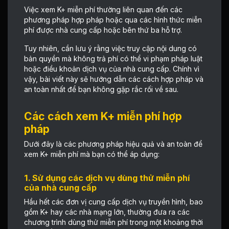
Việc xem K+ miễn phí thường liên quan đến các
phương pháp hợp pháp hoặc qua các hình thức miễn
phí được nhà cung cấp hoặc bên thứ ba hỗ trợ.
Tuy nhiên, cần lưu ý rằng việc truy cập nội dung có
bản quyền mà không trả phí có thể vi phạm pháp luật
hoặc điều khoản dịch vụ của nhà cung cấp. Chính vì
vậy, bài viết này sẽ hướng dẫn các cách hợp pháp và
an toàn nhất để bạn không gặp rắc rối về sau.
Các cách xem K+ miễn phí hợp
pháp
Dưới đây là các phương pháp hiệu quả và an toàn để
xem K+ miễn phí mà bạn có thể áp dụng:
1. Sử dụng các dịch vụ dùng thử miễn phí
của nhà cung cấp
Hầu hết các đơn vị cung cấp dịch vụ truyền hình, bao
gồm K+ hay các nhà mạng lớn, thường đưa ra các
chương trình dùng thử miễn phí trong một khoảng thời