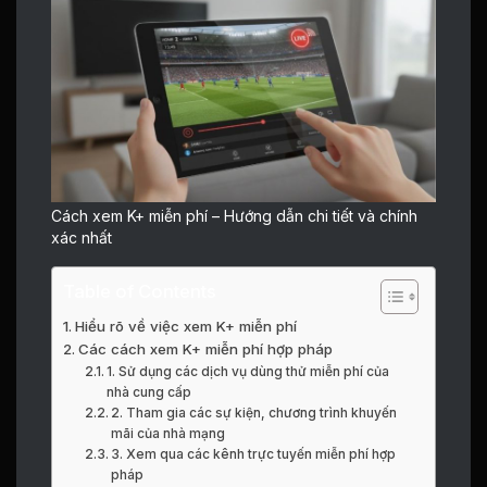
Cách xem K+ miễn phí – Hướng dẫn chi tiết và chính
xác nhất
Table of Contents
Hiểu rõ về việc xem K+ miễn phí
Các cách xem K+ miễn phí hợp pháp
1. Sử dụng các dịch vụ dùng thử miễn phí của
nhà cung cấp
2. Tham gia các sự kiện, chương trình khuyến
mãi của nhà mạng
3. Xem qua các kênh trực tuyến miễn phí hợp
pháp