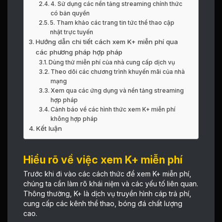
4. Sử dụng các nền tảng streaming chính thức
có bản quyền
5. Tham khảo các trang tin tức thể thao cập
nhật trực tuyến
Hướng dẫn chi tiết cách xem K+ miễn phí qua
các phương pháp hợp pháp
Dùng thử miễn phí của nhà cung cấp dịch vụ
Theo dõi các chương trình khuyến mãi của nhà
mạng
Xem qua các ứng dụng và nền tảng streaming
hợp pháp
Cảnh báo về các hình thức xem K+ miễn phí
không hợp pháp
Kết luận
Hiểu rõ về việc xem K+ miễn phí
Trước khi đi vào các cách thức để xem K+ miễn phí,
chúng ta cần làm rõ khái niệm và các yếu tố liên quan.
Thông thường, K+ là dịch vụ truyền hình cáp trả phí,
cung cấp các kênh thể thao, bóng đá chất lượng
cao.