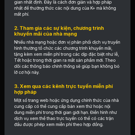
gian nhất định. Đây là cách đơn giản và hợp pháp
nhất để thưởng thức các nội dung của K+ mà không
mất phí.
2. Tham gia các sự kiện, chương trình
khuyến mãi của nhà mạng
Nhiều nhà mạng hoặc đơn vị phân phối dịch vụ truyền
hình thường tổ chức các chương trình khuyến mãi,
tặng kèm xem miễn phí trong các dịp đặc biệt như lễ,
Tết hoặc trong thời gian ra mắt sản phẩm mới. Theo
dõi các thông báo chính thống sẽ giúp bạn không bỏ
lỡ cơ hội này.
3. Xem qua các kênh trực tuyến miễn phí
hợp pháp
Một số trang web hoặc ứng dụng chính thức của nhà
cung cấp có thể cung cấp bản xem thử hoặc nội
dung miễn phí trong thời gian giới hạn. Điển hình như
dịch vụ xem thể thao trực tuyến có thể có các trận
đấu được phép xem miễn phí theo hợp đồng.