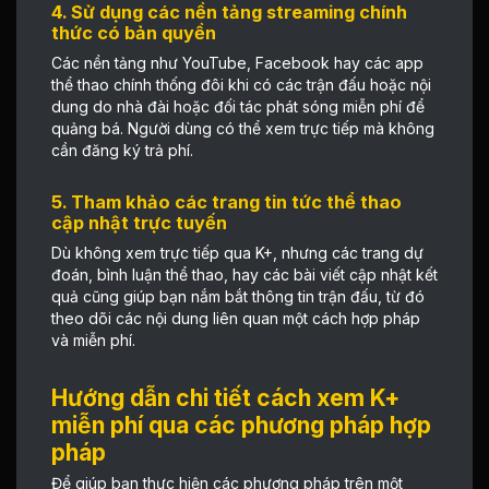
4. Sử dụng các nền tảng streaming chính
thức có bản quyền
Các nền tảng như YouTube, Facebook hay các app
thể thao chính thống đôi khi có các trận đấu hoặc nội
dung do nhà đài hoặc đối tác phát sóng miễn phí để
quảng bá. Người dùng có thể xem trực tiếp mà không
cần đăng ký trả phí.
5. Tham khảo các trang tin tức thể thao
cập nhật trực tuyến
Dù không xem trực tiếp qua K+, nhưng các trang dự
đoán, bình luận thể thao, hay các bài viết cập nhật kết
quả cũng giúp bạn nắm bắt thông tin trận đấu, từ đó
theo dõi các nội dung liên quan một cách hợp pháp
và miễn phí.
Hướng dẫn chi tiết cách xem K+
miễn phí qua các phương pháp hợp
pháp
Để giúp bạn thực hiện các phương pháp trên một