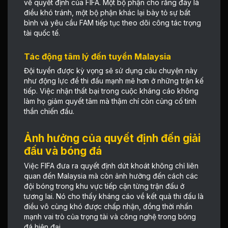
về quyết định của FIFA. Một bộ phận cho rằng đây là
điều khó tránh, một bộ phận khác lại bày tỏ sự bất
bình và yêu cầu FAM tiếp tục theo dõi công tác trọng
tài quốc tế.
Tác động tâm lý đến tuyển Malaysia
Đội tuyển được kỳ vọng sẽ sử dụng câu chuyện này
như động lực để thi đấu mạnh mẽ hơn ở những trận kế
tiếp. Việc nhận thất bại trong cuộc kháng cáo không
làm họ giảm quyết tâm mà thậm chí còn củng cố tinh
thần chiến đấu.
Ảnh hưởng của quyết định đến giải
đấu và bóng đá
Việc FIFA đưa ra quyết định dứt khoát không chỉ liên
quan đến Malaysia mà còn ảnh hưởng đến cách các
đội bóng trong khu vực tiếp cận từng trận đấu ở
tương lai. Nó cho thấy kháng cáo về kết quả thi đấu là
điều vô cùng khó được chấp nhận, đồng thời nhấn
mạnh vai trò của trọng tài và công nghệ trong bóng
đá hiện đại.