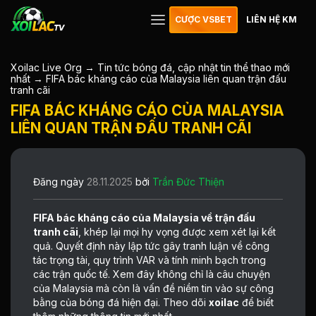
CƯỢC VSBET
LIÊN HỆ KM
Xoilac Live Org
→
Tin tức bóng đá, cập nhật tin thể thao mới
nhất
→
FIFA bác kháng cáo của Malaysia liên quan trận đấu
tranh cãi
FIFA BÁC KHÁNG CÁO CỦA MALAYSIA
LIÊN QUAN TRẬN ĐẤU TRANH CÃI
Đăng ngày
28.11.2025
bởi
Trần Đức Thiện
FIFA bác kháng cáo của Malaysia về trận đấu
tranh cãi
, khép lại mọi hy vọng được xem xét lại kết
quả. Quyết định này lập tức gây tranh luận về công
tác trọng tài, quy trình VAR và tính minh bạch trong
các trận quốc tế. Xem đây không chỉ là câu chuyện
của Malaysia mà còn là vấn đề niềm tin vào sự công
bằng của bóng đá hiện đại. Theo dõi
xoilac
để biết