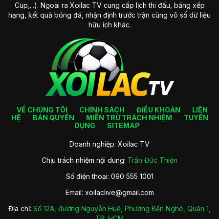
Cup,...). Ngoài ra Xoilac TV cung cấp lịch thi đấu, bảng xếp
hạng, kết quả bóng đá, nhận định trước trận cùng vô số dữ liệu
hữu ích khác.
VỀ CHÚNG TÔI
CHÍNH SÁCH
ĐIỀU KHOẢN
LIÊN
HỆ
BẢN QUYỀN
MIỄN TRỪ TRÁCH NHIỆM
TUYỂN
DỤNG
SITEMAP
Doanh nghiệp: Xoilac TV
Chịu trách nhiệm nội dung:
Trần Đức Thiện
Số điện thoại: 090 555 1001
Email:
xoilaclive@gmail.com
Địa chỉ:
Số 12A, đường Nguyễn Huệ, Phường Bến Nghé, Quận 1,
TP. HCM