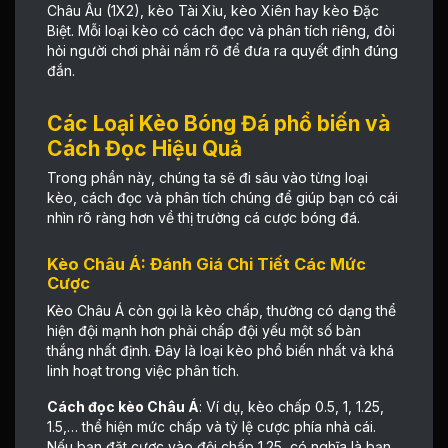
Châu Âu (1X2), kèo Tài Xỉu, kèo Xiên hay kèo Đặc
Biệt. Mỗi loại kèo có cách đọc và phân tích riêng, đòi
hỏi người chơi phải nắm rõ để đưa ra quyết định đúng
đắn.
Các Loại Kèo Bóng Đá phổ biến và
Cách Đọc Hiệu Quả
Trong phần này, chúng ta sẽ đi sâu vào từng loại
kèo, cách đọc và phân tích chúng để giúp bạn có cái
nhìn rõ ràng hơn về thị trường cá cược bóng đá.
Kèo Châu Á: Đánh Giá Chi Tiết Các Mức
Cược
Kèo Châu Á còn gọi là kèo chấp, thường có dạng thể
hiện đội mạnh hơn phải chấp đội yếu một số bàn
thắng nhất định. Đây là loại kèo phổ biến nhất và khá
linh hoạt trong việc phân tích.
Cách đọc kèo Châu Á
: Ví dụ, kèo chấp 0.5, 1, 1.25,
1.5,… thể hiện mức chấp và tỷ lệ cược phía nhà cái.
Nếu bạn đặt cược vào đội chấp 1.25, có nghĩa là bạn