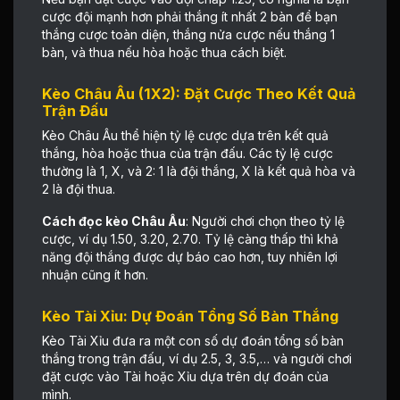
cược đội mạnh hơn phải thắng ít nhất 2 bàn để bạn
thắng cược toàn diện, thắng nửa cược nếu thắng 1
bàn, và thua nếu hòa hoặc thua cách biệt.
Kèo Châu Âu (1X2): Đặt Cược Theo Kết Quả
Trận Đấu
Kèo Châu Âu thể hiện tỷ lệ cược dựa trên kết quả
thắng, hòa hoặc thua của trận đấu. Các tỷ lệ cược
thường là 1, X, và 2: 1 là đội thắng, X là kết quả hòa và
2 là đội thua.
Cách đọc kèo Châu Âu
: Người chơi chọn theo tỷ lệ
cược, ví dụ 1.50, 3.20, 2.70. Tỷ lệ càng thấp thì khả
năng đội thắng được dự báo cao hơn, tuy nhiên lợi
nhuận cũng ít hơn.
Kèo Tài Xỉu: Dự Đoán Tổng Số Bàn Thắng
Kèo Tài Xỉu đưa ra một con số dự đoán tổng số bàn
thắng trong trận đấu, ví dụ 2.5, 3, 3.5,… và người chơi
đặt cược vào Tài hoặc Xỉu dựa trên dự đoán của
mình.