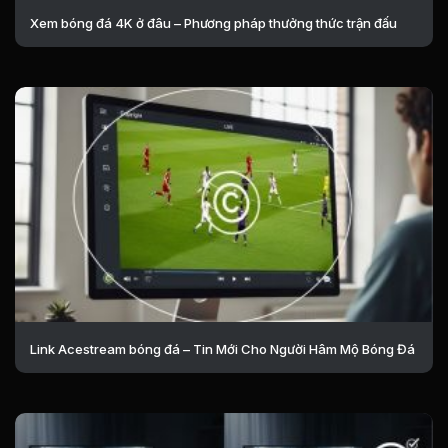
Xem bóng đá 4K ở đâu – Phương pháp thưởng thức trận đấu
Link Acestream bóng đá – Tin Mới Cho Người Hâm Mộ Bóng Đá