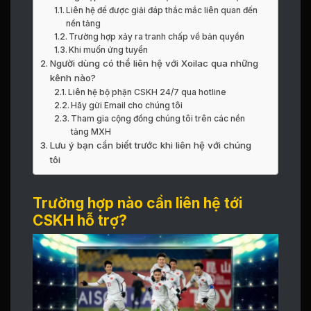
Liên hệ để được giải đáp thắc mắc liên quan đến
nền tảng
Trường hợp xảy ra tranh chấp về bản quyền
Khi muốn ứng tuyển
Người dùng có thể liên hệ với Xoilac qua những
kênh nào?
Liên hệ bộ phận CSKH 24/7 qua hotline
Hãy gửi Email cho chúng tôi
Tham gia cộng đồng chúng tôi trên các nền
tảng MXH
Lưu ý bạn cần biết trước khi liên hệ với chúng
tôi
Trường hợp nào cần liên hệ tới
CSKH hỗ trợ?