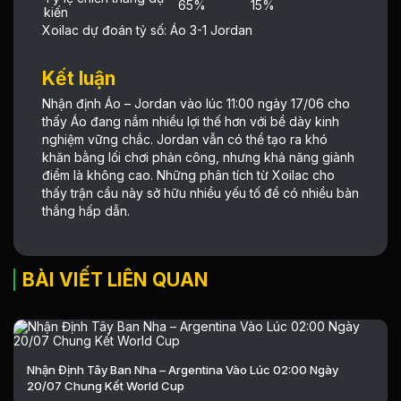
65%
15%
kiến
Xoilac dự đoán tỷ số: Áo 3-1 Jordan
Kết luận
Nhận định Áo – Jordan vào lúc 11:00 ngày 17/06 cho
thấy Áo đang nắm nhiều lợi thế hơn với bề dày kinh
nghiệm vững chắc. Jordan vẫn có thể tạo ra khó
khăn bằng lối chơi phản công, nhưng khả năng giành
điểm là không cao. Những phân tích từ Xoilac cho
thấy trận cầu này sở hữu nhiều yếu tố để có nhiều bàn
thắng hấp dẫn.
BÀI VIẾT LIÊN QUAN
Nhận Định Tây Ban Nha – Argentina Vào Lúc 02:00 Ngày
20/07 Chung Kết World Cup