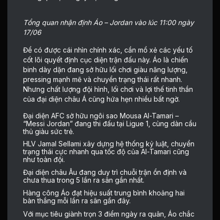
Tổng quan nhận định Áo – Jordan vào lúc 11:00 ngày
17/06
Để có được cái nhìn chính xác, cần mổ xẻ các yếu tố
cốt lõi quyết định cục diện trận đấu này. Áo là chiến
binh dày dặn đang sở hữu lối chơi giàu năng lượng,
pressing mạnh mẽ và chuyển trạng thái rất nhanh.
Nhưng chất lượng đội hình, lối chơi và lợi thế tinh thần
của đại diện châu Á cũng hứa hẹn nhiều bất ngờ.
Đại diện AFC sở hữu ngôi sao Mousa Al-Tamari –
“Messi Jordan” đang thi đấu tại Ligue 1, cùng dàn cầu
thủ giàu sức trẻ.
HLV Jamal Sellami xây dựng hệ thống kỷ luật, chuyển
trạng thái cực nhanh qua tốc độ của Al-Tamari cũng
như toàn đội.
Đại diện châu Âu đang duy trì chuỗi trận ổn định và
chưa thua trong 5 lần ra sân gần nhất.
Hàng công Áo đạt hiệu suất trung bình khoảng hai
bàn thắng mỗi lần ra sân gần đây.
Với mục tiêu giành trọn 3 điểm ngày ra quân, Áo chắc