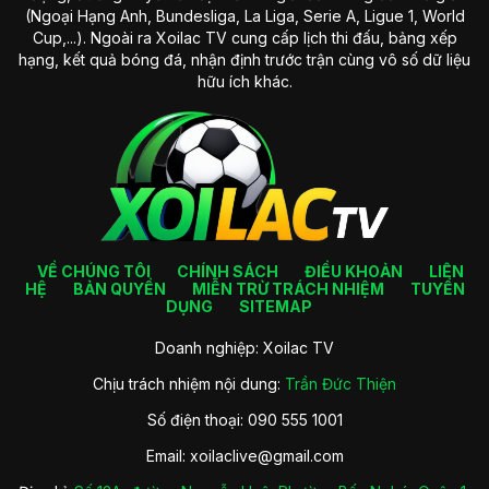
(Ngoại Hạng Anh, Bundesliga, La Liga, Serie A, Ligue 1, World
Cup,...). Ngoài ra Xoilac TV cung cấp lịch thi đấu, bảng xếp
hạng, kết quả bóng đá, nhận định trước trận cùng vô số dữ liệu
hữu ích khác.
VỀ CHÚNG TÔI
CHÍNH SÁCH
ĐIỀU KHOẢN
LIÊN
HỆ
BẢN QUYỀN
MIỄN TRỪ TRÁCH NHIỆM
TUYỂN
DỤNG
SITEMAP
Doanh nghiệp: Xoilac TV
Chịu trách nhiệm nội dung:
Trần Đức Thiện
Số điện thoại: 090 555 1001
Email:
xoilaclive@gmail.com