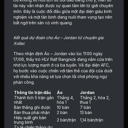
tài này vẫn nhận được sự quan tâm lớn từ giới chuyên
môn. Đây là cuộc đối đầu giữa một đại diện giàu kinh
nghiệm và một tân binh đang nuôi tham vọng tạo nên
bất ngờ trên sân cỏ vinh quang.
Kết quả dự đoán cho Áo – Jordan từ chuyên gia
Xoilac
Theo nhận định Áo – Jordan vào lúc 11:00 ngày
17/06, thầy trò HLV Ralf Rangnick đang nằm cửa trên
nhờ lực lượng mạnh ở cả ba tuyến. Về đại diện AFC,
họ bước vào cuộc chiến với tâm thế của đội cửa dưới
với nhiều khả năng sẽ lựa chọn lối chơi phòng ngự
phản công.
Thông tin trận đấu
Áo
Jordan
Thành tích 5 trận gần
Thắng 4,
Thắng 2, hòa 2,
nhất
hòa 1
thua 1
Bàn thắng ghi được
10 bàn
7 bàn
Bàn thua phải nhận
2 bàn
13 bàn
Hiệu suất ghi bàn
2 bàn/trận
1,14 bàn/trận
trung bình
Tỷ lệ chiến thắng dự