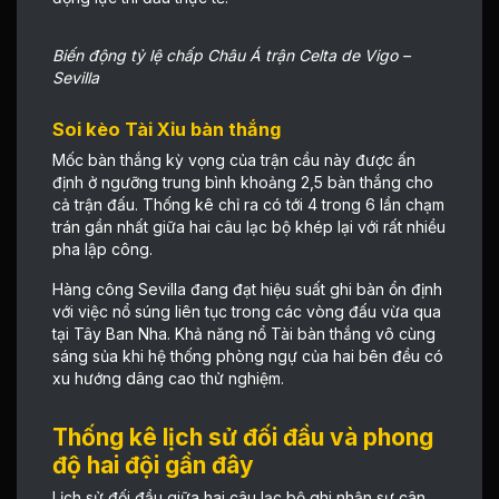
Biến động tỷ lệ chấp Châu Á trận Celta de Vigo –
Sevilla
Soi kèo Tài Xỉu bàn thắng
Mốc bàn thắng kỳ vọng của trận cầu này được ấn
định ở ngưỡng trung bình khoảng 2,5 bàn thắng cho
cả trận đấu. Thống kê chỉ ra có tới 4 trong 6 lần chạm
trán gần nhất giữa hai câu lạc bộ khép lại với rất nhiều
pha lập công.
Hàng công Sevilla đang đạt hiệu suất ghi bàn ổn định
với việc nổ súng liên tục trong các vòng đấu vừa qua
tại Tây Ban Nha. Khả năng nổ Tài bàn thắng vô cùng
sáng sủa khi hệ thống phòng ngự của hai bên đều có
xu hướng dâng cao thử nghiệm.
Thống kê lịch sử đối đầu và phong
độ hai đội gần đây
Lịch sử đối đầu giữa hai câu lạc bộ ghi nhận sự cân