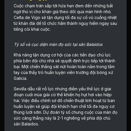
Cuộc chạm trán sắp tới hứa hẹn đem đến những bất
ngờ thú vị cho khán giả theo dõi qua màn hình nhỏ.
Celta de Vigo sẽ tận dụng tối đa sự cổ vũ cuồng nhiệt
từ khán đài để tổ chức hãm thành nguy hiểm ngay sau
tiếng còi khai cuộc.
Tỷ số và cục diện màn đọ sức tại sân Balaidos
Khả năng tận dụng cơ hội của các tiền đạo chủ lực
phía bên đội chủ nhà sẽ quyết định trực tiếp tới thành
bại. Một chiến thắng sát nút hoàn toàn nằm trong tầm
tay của thầy trò huấn luyện viên trưởng đội bóng xứ
Galicia.
Sevilla dẫu rất nỗ lực nhưng điểm yếu thể lực ở giai
đoạn cuối mùa giải có thể khiến họ hụt hơi vào hiệp
hai. Việc điều chỉnh sơ đồ chiến thuật linh hoạt từ ban
huấn luyện sẽ giúp đội khách hạn chế tối đa nguy cơ
thủng lưới sớm. Dự đoán tỷ số chung cuộc của màn đọ
sức căng thẳng này là 2-1 nghiêng về phía đội chủ
sân Balaidos.