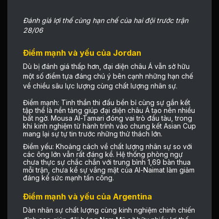
Đánh giá lợi thế cùng hạn chế của hai đội trước trận
28/06
Điểm mạnh và yếu của Jordan
Dù bị đánh giá thấp hơn, đại diện châu Á vẫn sở hữu
một số điểm tựa đáng chú ý bên cạnh những hạn chế
về chiều sâu lực lượng cùng chất lượng nhân sự.
Điểm mạnh: Tinh thần thi đấu bền bỉ cùng sự gắn kết
tập thể là nền tảng giúp đại diện châu Á tạo nên nhiều
bất ngờ. Mousa Al-Tamari đóng vai trò đầu tàu, trong
khi kinh nghiệm từ hành trình vào chung kết Asian Cup
mang lại sự tự tin trước những thử thách lớn.
Điểm yếu: Khoảng cách về chất lượng nhân sự so với
các ông lớn vẫn rất đáng kể. Hệ thống phòng ngự
chưa thực sự chắc chắn với trung bình 1,69 bàn thua
mỗi trận, chưa kể sự vắng mặt của Al-Naimat làm giảm
đáng kể sức mạnh tấn công.
Điểm mạnh và yếu của Argentina
Dàn nhân sự chất lượng cùng kinh nghiệm chinh chiến