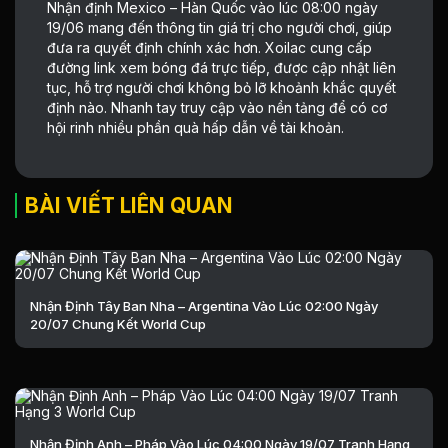
Nhận định Mexico – Hàn Quốc vào lúc 08:00 ngày
19/06 mang đến thông tin giá trị cho người chơi, giúp
đưa ra quyết định chính xác hơn. Xoilac cung cấp
đường link xem bóng đá trực tiếp, được cập nhật liên
tục, hỗ trợ người chơi không bỏ lỡ khoảnh khắc quyết
định nào. Nhanh tay truy cập vào nền tảng để có cơ
hội rinh nhiều phần quà hấp dẫn về tài khoản.
BÀI VIẾT LIÊN QUAN
Nhận Định Tây Ban Nha – Argentina Vào Lúc 02:00 Ngày
20/07 Chung Kết World Cup
Nhận Định Anh – Pháp Vào Lúc 04:00 Ngày 19/07 Tranh Hạng