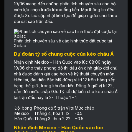
19/06 mang đến những phân tích chuyên sâu cho hội
viên lựa chọn trước khi xuống tiền. Mọi thông tin đều
được Xoilac cập nhật liên tục để giúp người chơi theo
dõi sát sao trận đấu.
Phân tích chuyên sâu về các hình thức đặt cược tại
Xoilac
Dự đoán tỷ số chung cuộc của kèo châu Á
Nhận định Mexico – Hàn Quốc vào lúc 08:00 ngày
19/06 cho thấy phong độ thi đấu ổn định giúp đội chủ
nhà được đánh giá cao hơn về kỹ thuật chuyên môn.
Hiện tại, đại diện Bắc Mỹ đứng vị trí 12 trên bảng xếp
hạng thế giới, trong khi đại diện Đông Á giữ vị trí 22,
dẫn đến mức chấp 0.5. Tỷ số dự kiến cho kèo châu Á
tại trận đấu này là 2- 1 hoặc 1 – 1.
Đội bóng
Phong độ 5 trận
Vị trí
Mức chấp
Mexico
Thắng 4, hòa 1
12
-0.5
Hàn Quốc
Thắng 3, thua 2
22
+0.5
Nhận định Mexico – Hàn Quốc vào lúc