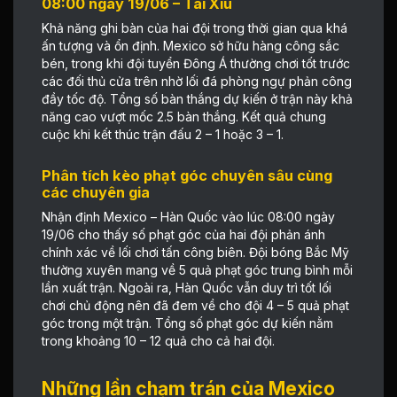
08:00 ngày 19/06 – Tài Xỉu
Khả năng ghi bàn của hai đội trong thời gian qua khá
ấn tượng và ổn định. Mexico sở hữu hàng công sắc
bén, trong khi đội tuyển Đông Á thường chơi tốt trước
các đối thủ cửa trên nhờ lối đá phòng ngự phản công
đầy tốc độ. Tổng số bàn thắng dự kiến ở trận này khả
năng cao vượt mốc 2.5 bàn thắng. Kết quả chung
cuộc khi kết thúc trận đấu 2 – 1 hoặc 3 – 1.
Phân tích kèo phạt góc chuyên sâu cùng
các chuyên gia
Nhận định Mexico – Hàn Quốc vào lúc 08:00 ngày
19/06 cho thấy số phạt góc của hai đội phản ánh
chính xác về lối chơi tấn công biên. Đội bóng Bắc Mỹ
thường xuyên mang về 5 quả phạt góc trung bình mỗi
lần xuất trận. Ngoài ra, Hàn Quốc vẫn duy trì tốt lối
chơi chủ động nên đã đem về cho đội 4 – 5 quả phạt
góc trong một trận. Tổng số phạt góc dự kiến nằm
trong khoảng 10 – 12 quả cho cả hai đội.
Những lần chạm trán của Mexico