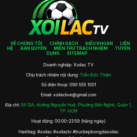
VỀ CHÚNG TÔI
CHÍNH SÁCH
ĐIỀU KHOẢN
LIÊN
HỆ
BẢN QUYỀN
MIỄN TRỪ TRÁCH NHIỆM
TUYỂN
DỤNG
SITEMAP
Doanh nghiệp: Xoilac TV
Chịu trách nhiệm nội dung:
Trần Đức Thiện
Số điện thoại: 090 555 1001
Email:
xoilaclive@gmail.com
Địa chỉ:
Số 12A, đường Nguyễn Huệ, Phường Bến Nghé, Quận 1,
TP. HCM
Hoạt động: 00:00–23:59 (hằng ngày)
Hashtag: #xoilac #xoilactv #tructiepbongdaxoilac