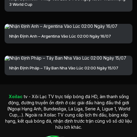
3 World Cup
Nhận Định Anh – Argentina Vào Lúc 02:00 Ngày 16/07
Nhận Định Pháp – Tây Ban Nha Vào Lúc 02:00 Ngày 15/07
Xoilac
tv - Xôi Lạc TV trực tiếp bóng đá HD, âm thanh sống
động, đường truyền ổn định ở các giải đấu hàng đầu thế giới
(Ngoại Hạng Anh, Bundesliga, La Liga, Serie A, Ligue 1, World
Cup,...). Ngoài ra Xoilac TV cung cấp lịch thi đấu, bảng xếp
hạng, kết quả bóng đá, nhận định trước trận cùng vô số dữ liệu
hữu ích khác.