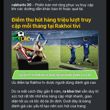
rakhoitv 30
– Phiên bản mở rộng phục vụ truy cập
khi các đường dẫn khác bảo trì hoặc quá tải.
Điểm thu hút hàng triệu lượt truy
cập mỗi tháng tại Rakhoi tivi
Ưu điểm tại Rakhoi tv được người dùng đánh giá cao
Dù ra mắt cách đây gần 8 năm,
ra khoi tivi
vẫn duy trì
sức hút rất lớn nhờ khả năng cập nhật nhanh, giao
diện tối ưu và tốc độ tải ổn định. Dưới đây là bảng
đánh giá các yếu tố tạo nên sức hút của trang: