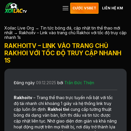
CƯỢC VSBET
LIÊN HỆ KM
Xoilac Live Org
→
Tin tức bóng đá, cập nhật tin thể thao mới
nhất
→
Rakhoitv – Link vào trang chủ Rakhoi với tốc độ truy cập
nhanh 1s
RAKHOITV – LINK VÀO TRANG CHỦ
RAKHOI VỚI TỐC ĐỘ TRUY CẬP NHANH
1S
Đăng ngày
09.12.2025
bởi
Trần Đức Thiện
Rakhoitv
– Trang thể thao trực tuyến nổi bật với tốc
độ tải nhanh chỉ khoảng 1 giây và hệ thống link truy
cập luôn ổn định.
Rakhoi tivi
cung cấp tường thuật
bóng đá dạng văn bản, lịch thi đấu và tin tức được
cập nhật liên tục. Nhờ giao diện đơn giản và khả năng
hoạt động mượt trên mọi thiết bị, nơi đây trở thành lựa