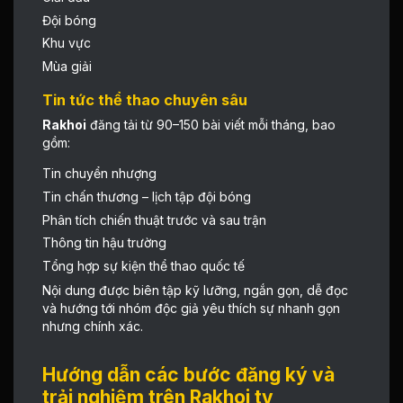
Đội bóng
Khu vực
Mùa giải
Tin tức thể thao chuyên sâu
Rakhoi
đăng tải từ 90–150 bài viết mỗi tháng, bao
gồm:
Tin chuyển nhượng
Tin chấn thương – lịch tập đội bóng
Phân tích chiến thuật trước và sau trận
Thông tin hậu trường
Tổng hợp sự kiện thể thao quốc tế
Nội dung được biên tập kỹ lưỡng, ngắn gọn, dễ đọc
và hướng tới nhóm độc giả yêu thích sự nhanh gọn
nhưng chính xác.
Hướng dẫn các bước đăng ký và
trải nghiệm trên Rakhoi tv