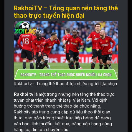
RakhoiTV – Tổng quan nền tảng thể
thao trực tuyến hiện đại
Rakhoi tv – Trang thể thao được nhiều người lựa chọn
Rakhoi tv
là một trong những nền tảng thể thao trực
tuyến phát triển nhanh nhất tại Việt Nam. Với định
hướng trở thành trang thể thao đa chức năng,
Rakhoitv tập trung cung cấp dữ liệu theo thời gian
thực, bao gồm tường thuật trực tiếp bóng đá dạng
văn bản, lịch thi đấu, kết quả, bảng xếp hạng cùng
hàng loạt tin tức chuyên sâu.