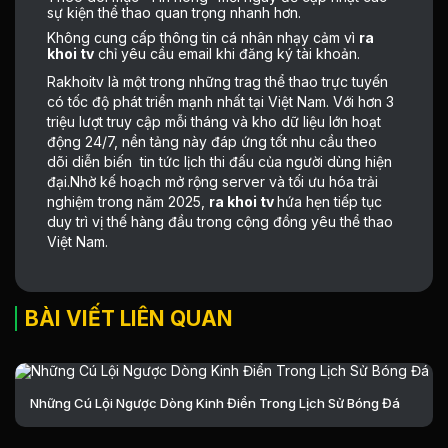
sự kiện thể thao quan trọng nhanh hơn.
Không cung cấp thông tin cá nhân nhạy cảm vì
ra
khoi tv
chỉ yêu cầu email khi đăng ký tài khoản.
Rakhoitv là một trong những trag thể thao trực tuyến
có tốc độ phát triển mạnh nhất tại Việt Nam. Với hơn 3
triệu lượt truy cập mỗi tháng và kho dữ liệu lớn hoạt
động 24/7, nền tảng này đáp ứng tốt nhu cầu theo
dõi diễn biến
tin tức
lịch thi đấu của người dùng hiện
đại.Nhờ kế hoạch mở rộng server và tối ưu hóa trải
nghiệm trong năm 2025,
ra khoi tv
hứa hẹn tiếp tục
duy trì vị thế hàng đầu trong cộng đồng yêu thể thao
Việt Nam.
BÀI VIẾT LIÊN QUAN
Những Cú Lội Ngược Dòng Kinh Điển Trong Lịch Sử Bóng Đá