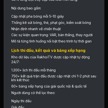
Nội dung bao gồm:
Cập nhật pha bóng mỗi 5–10 giây
Thống kê sút bóng, thẻ, phạt góc, kiểm soát bóng
Nhận định nhanh về chiến thuật
Các sự kiện quan trọng: VAR, bàn thắng, thay người
Mô tả từng tình huống nổi bật theo trình tự thời gian
Lịch thi đấu, kết quả và bảng xếp hạng
Kho dữ liệu của RakhoiTV được cập nhật tự động
24/7:
1.200+ lịch thi đấu mỗi tháng
750+ kết quả trận đấu được cập nhật chỉ 1–2 phút sau
khi kết thúc
60+ bảng xếp hạng của giải quốc nội & quốc tế
Người dùng có thể lọc theo:
Ngày thi đấu
Giải đấu