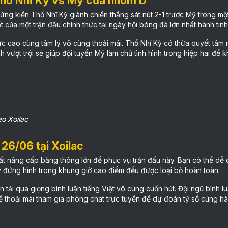
 Thổ Nhĩ Kỳ vs Mỹ của nhóm D
ng kiến Thổ Nhĩ Kỳ giành chiến thắng sát nút 2-1 trước Mỹ trong mộ
 của một trận đấu chính thức tại ngày hội bóng đá lớn nhất hành tinh
ao cùng tâm lý vô cùng thoải mái. Thổ Nhĩ Kỳ có thừa quyết tâm nhưn
h vượt trội sẽ giúp đội tuyển Mỹ làm chủ tình hình trong hiệp hai để k
eo Xoilac
26/06 tại Xoilac
ất nâng cấp băng thông lớn để phục vụ trận đấu này. Bạn có thể dễ d
ay đứng hình trong khung giờ cao điểm đều được loại bỏ hoàn toàn.
 tải qua giọng bình luận tiếng Việt vô cùng cuốn hút. Đội ngũ bình l
 thoải mái tham gia phòng chat trực tuyến để dự đoán tỷ số cùng hà