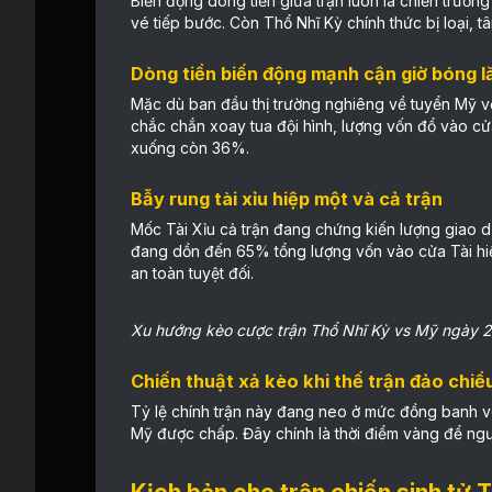
Biến động dòng tiền giữa trận luôn là chiến trườn
vé tiếp bước. Còn Thổ Nhĩ Kỳ chính thức bị loại, t
Dòng tiền biến động mạnh cận giờ bóng l
Mặc dù ban đầu thị trường nghiêng về tuyển Mỹ vớ
chắc chắn xoay tua đội hình, lượng vốn đổ vào c
xuống còn 36%.
Bẫy rung tài xỉu hiệp một và cả trận
Mốc Tài Xỉu cả trận đang chứng kiến lượng giao dịc
đang dồn đến 65% tổng lượng vốn vào cửa Tài hiệp 
an toàn tuyệt đối.
Xu hướng kèo cược trận Thổ Nhĩ Kỳ vs Mỹ ngày 
Chiến thuật xả kèo khi thế trận đảo chiề
Tỷ lệ chính trận này đang neo ở mức đồng banh v
Mỹ được chấp. Đây chính là thời điểm vàng để ngư