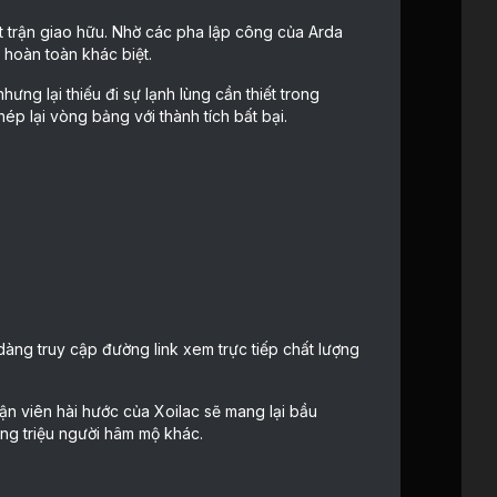
t trận giao hữu. Nhờ các pha lập công của Arda
 hoàn toàn khác biệt.
g lại thiếu đi sự lạnh lùng cần thiết trong
hép lại vòng bảng với thành tích bất bại.
àng truy cập đường link xem trực tiếp chất lượng
uận viên hài hước của Xoilac sẽ mang lại bầu
ng triệu người hâm mộ khác.