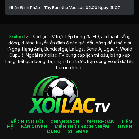
Nhận Định Pháp – Tây Ban Nha Vào Lúc 02:00 Ngày 15/07
Xoilac
tv - Xôi Lạc TV trực tiếp bóng đá HD, âm thanh sống
động, đường truyền ổn định ở các giải đấu hàng đầu thế giới
(Ngoại Hạng Anh, Bundesliga, La Liga, Serie A, Ligue 1, World
Cup,...). Ngoài ra Xoilac TV cung cấp lịch thi đấu, bảng xếp
hạng, kết quả bóng đá, nhận định trước trận cùng vô số dữ liệu
hữu ích khác.
VỀ CHÚNG TÔI
CHÍNH SÁCH
ĐIỀU KHOẢN
LIÊN
HỆ
BẢN QUYỀN
MIỄN TRỪ TRÁCH NHIỆM
TUYỂN
DỤNG
SITEMAP