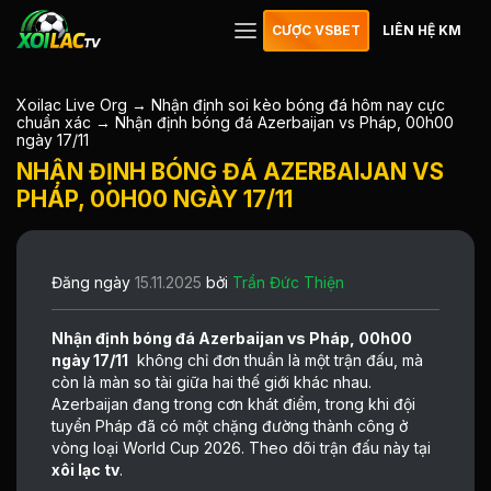
CƯỢC VSBET
LIÊN HỆ KM
Xoilac Live Org
→
Nhận định soi kèo bóng đá hôm nay cực
chuẩn xác
→
Nhận định bóng đá Azerbaijan vs Pháp, 00h00
ngày 17/11
NHẬN ĐỊNH BÓNG ĐÁ AZERBAIJAN VS
PHÁP, 00H00 NGÀY 17/11
Đăng ngày
15.11.2025
bởi
Trần Đức Thiện
Nhận định bóng đá
Azerbaijan vs Pháp
, 00h00
ngày 17/11
không chỉ đơn thuần là một trận đấu, mà
còn là màn so tài giữa hai thế giới khác nhau.
Azerbaijan đang trong cơn khát điểm, trong khi đội
tuyển Pháp đã có một chặng đường thành công ở
vòng loại World Cup 2026. Theo dõi trận đấu này tại
xôi lạc tv
.