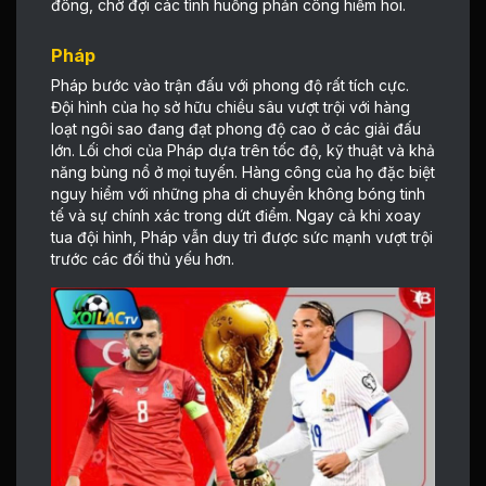
đông, chờ đợi các tình huống phản công hiếm hoi.
Pháp
Pháp bước vào trận đấu với phong độ rất tích cực.
Đội hình của họ sở hữu chiều sâu vượt trội với hàng
loạt ngôi sao đang đạt phong độ cao ở các giải đấu
lớn. Lối chơi của Pháp dựa trên tốc độ, kỹ thuật và khả
năng bùng nổ ở mọi tuyến. Hàng công của họ đặc biệt
nguy hiểm với những pha di chuyển không bóng tinh
tế và sự chính xác trong dứt điểm. Ngay cả khi xoay
tua đội hình, Pháp vẫn duy trì được sức mạnh vượt trội
trước các đối thủ yếu hơn.