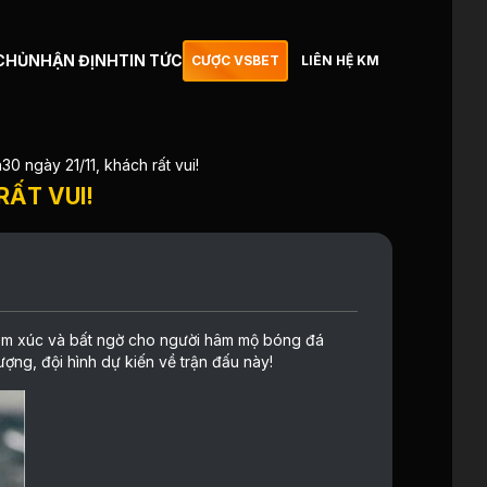
CHỦ
NHẬN ĐỊNH
TIN TỨC
CƯỢC VSBET
LIÊN HỆ KM
0 ngày 21/11, khách rất vui!
RẤT VUI!
 cảm xúc và bất ngờ cho người hâm mộ bóng đá
ượng, đội hình dự kiến về trận đấu này!