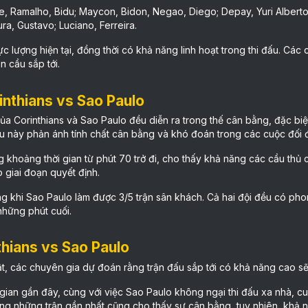
e, Ramalho, Bidu; Maycon, Bidon, Negao, Diego; Depay, Yuri Alberto.
ra, Gustavo; Luciano, Ferreira.
lực lượng hiện tại, đồng thời có khả năng linh hoạt trong thi đấu. C
n cầu sắp tới.
inthians vs Sao Paulo
của Corinthians và Sao Paulo đều diễn ra trong thế cân bằng, đặc biệ
ều này phản ánh tính chất cân bằng và khó đoán trong các cuộc đối 
ng khoảng thời gian từ phút 70 trở đi, cho thấy khả năng các cầu thủ
 giai đoạn quyết định.
ong khi Sao Paulo làm được 3/5 trận sân khách. Cả hai đội đều có ph
những phút cuối.
thians vs Sao Paulo
ật, các chuyên gia dự đoán rằng trận đấu sắp tới có khả năng cao s
i gian gần đây, cùng với việc Sao Paulo không ngại thi đấu xa nhà, c
 trong những trận gần nhất cũng cho thấy sự cân bằng, tuy nhiên, khả