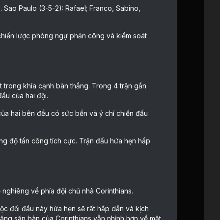
 Sao Paulo (3-5-2): Rafael; Franco, Sabino,
ác chiến lược phòng ngự phản công và kiểm soát
t trong khía cạnh bàn thắng. Trong 4 trận gần
đầu của hai đội.
 của hai bên đều có sức bền và ý chí chiến đấu
ong độ tấn công tích cực. Trận đấu hứa hẹn hấp
ẽ nghiêng về phía đội chủ nhà Corinthians.
uộc đối đầu này hứa hẹn sẽ rất hấp dẫn và kịch
 năng săn bàn của Corinthians vẫn nhỉnh hơn về mặt