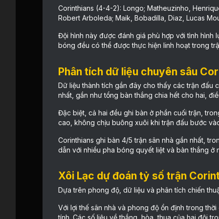
Corinthians (4-4-2): Longo; Matheuzinho, Henriqu
Robert Arboleda; Maik, Bobadilla, Diaz, Lucas Mou
Đội hình này được đánh giá phù hợp với tình hình 
bóng đều có thể được thực hiện linh hoạt trong trậ
Phân tích dữ liệu chuyên sâu Cor
Dữ liệu thành tích gần đây cho thấy các trận đấu 
nhất, gần như tổng bàn thắng chia hết cho hai, đi
Đặc biệt, cả hai đều ghi bàn ở phần cuối trận, tro
cao, không chịu buông xuôi khi trận đấu bước vào
Corinthians ghi bàn 4/5 trận sân nhà gần nhất, tr
dẫn với nhiều pha bóng quyết liệt và bàn thắng ở 
Xôi Lạc dự đoán tỷ số trận Corin
Dựa trên phong độ, dữ liệu và phân tích chiến thu
Với lợi thế sân nhà và phong độ ổn định trong thờ
tính. Các số liệu về thắng, hòa, thua của hai đội