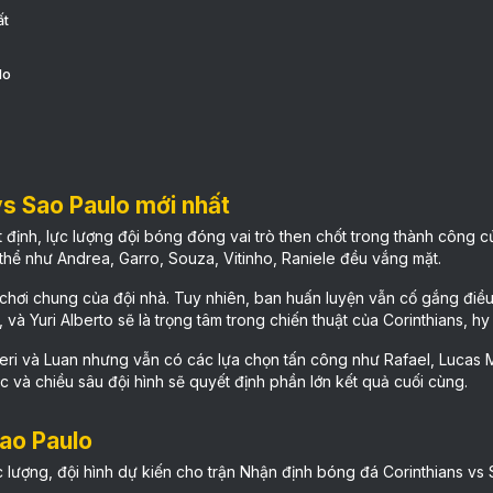
ất
lo
vs Sao Paulo mới nhất
định, lực lượng đội bóng đóng vai trò then chốt trong thành công củ
 thể như Andrea, Garro, Souza, Vitinho, Raniele đều vắng mặt.
hơi chung của đội nhà. Tuy nhiên, ban huấn luyện vẫn cố gắng điều 
 Yuri Alberto sẽ là trọng tâm trong chiến thuật của Corinthians, hy 
leri và Luan nhưng vẫn có các lựa chọn tấn công như Rafael, Lucas 
lực và chiều sâu đội hình sẽ quyết định phần lớn kết quả cuối cùng.
Sao Paulo
ực lượng, đội hình dự kiến cho trận Nhận định bóng đá Corinthians vs