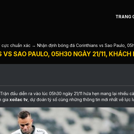
TRANG 
y cực chuẩn xác
→
Nhận định bóng đá Corinthians vs Sao Paulo, 05h3
VS SAO PAULO, 05H30 NGÀY 21/11, KHÁCH 
 Trận đấu diễn ra vào lúc 05h30 ngày 21/11 hứa hẹn mang lại nhiều
n gia
xoilac tv
, dự đoán tỷ số cùng những thông tin mới nhất về lực l