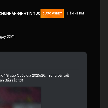
CHỦ
NHẬN ĐỊNH
TIN TỨC
CƯỢC VSBET
LIÊN HỆ KM
gày 22/11
vòng 1/8 cúp Quốc gia 2025/26. Trong bài viết
ận đấu sắp tới!