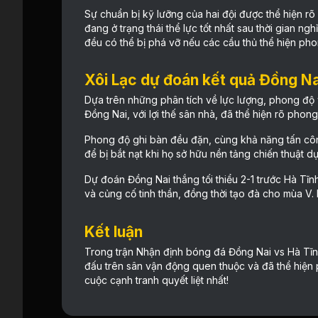
Sự chuẩn bị kỹ lưỡng của hai đội được thể hiện rõ
đang ở trạng thái thể lực tốt nhất sau thời gian ng
đều có thể bị phá vỡ nếu các cầu thủ thể hiện phon
Xôi Lạc dự đoán kết quả Đồng Na
Dựa trên những phân tích về lực lượng, phong độ v
Đồng Nai, với lợi thế sân nhà, đã thể hiện rõ phon
Phong độ ghi bàn đều đặn, cùng khả năng tấn côn
để bị bắt nạt khi họ sở hữu nền tảng chiến thuật 
Dự đoán Đồng Nai thắng tối thiểu 2-1 trước Hà Tĩnh
và củng cố tinh thần, đồng thời tạo đà cho mùa V. 
Kết luận
Trong trận Nhận định bóng đá Đồng Nai vs Hà Tĩn
đấu trên sân vận động quen thuộc và đã thể hiện p
cuộc cạnh tranh quyết liệt nhất!