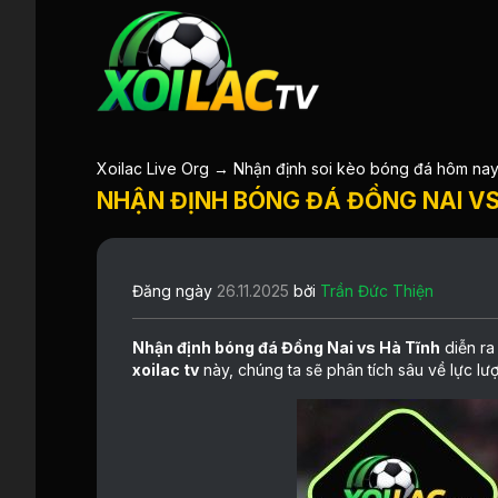
Xoilac Live Org
→
Nhận định soi kèo bóng đá hôm na
NHẬN ĐỊNH BÓNG ĐÁ ĐỒNG NAI VS 
Đăng ngày
26.11.2025
bởi
Trần Đức Thiện
Nhận định bóng đá Đồng Nai vs Hà Tĩnh
diễn ra
xoilac tv
này, chúng ta sẽ phân tích sâu về lực lượ