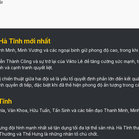
ất
Hà Tĩnh mới nhất
anh Minh, Minh Vương và các ngoại binh giữ phong độ cao, trong k
n Thành Công và sự trở lại của Vikto Lê để tăng cường sức mạnh, từ
h và cạnh tranh quyết liệt.
 chiến thuật giữa hai đội sẽ là yếu tố quyết định phần lớn đến kết qu
ành quyền đi tiếp, đặc biệt khi đã thể hiện phong độ ấn tượng trong c
Tĩnh
hĩa, Văn Khoa, Hữu Tuấn, Tấn Sinh và các tiền đạo Thanh Minh, Minh
ội hình mạnh nhất sẽ tận dụng tối đa lợi thế sân nhà. Hà Tĩnh thay đ
Thường và Thế Hưng là những nhân tố chủ chốt..