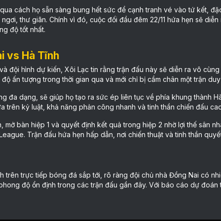
 qua cách họ sẵn sàng bung hết sức để cạnh tranh vé vào tứ kết, đặc 
hỉ ngơi, thư giãn. Chính vì đó, cuộc đối đầu đêm 22/11 hứa hẹn sẽ diễ
g độ tốt nhất.
i vs Hà Tĩnh
à đội hình dự kiến, Xôi Lạc tin rằng trận đấu này sẽ diễn ra vô cùng
g độ ấn tượng trong thời gian qua và mới chỉ bị cầm chân một trận duy
g đa dạng, sẽ giúp họ tạo ra sức ép liên tục về phía khung thành H
dựa trên kỷ luật, khả năng phản công nhanh và tinh thần chiến đấu ca
, mở bàn hiệp 1 và quyết định kết quả trong hiệp 2 nhờ lợi thế sân n
League. Trận đấu hứa hẹn hấp dẫn, nơi chiến thuật và tinh thần quyết
h trên
trực tiếp bóng đá
sắp tới, rõ ràng đội chủ nhà Đồng Nai có nhiề
hong độ ổn định trong các trận đấu gần đây. Với báo cáo dự đoán tỉ 