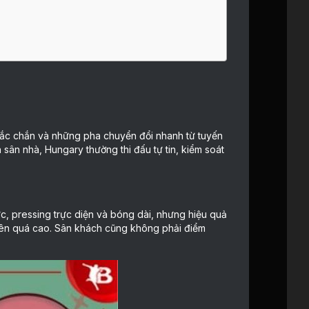
chắc chắn và những pha chuyển đổi nhanh từ tuyến
 sân nhà, Hungary thường thi đấu tự tin, kiểm soát
 lực, pressing trực diện và bóng dài, nhưng hiệu quả
h lên quá cao. Sân khách cũng không phải điểm