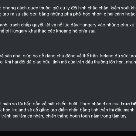
eo phong cách quen thuộc: giữ cự ly đội hình chắc chắn, kiểm soát 
g tạo ra sự sắc bén bằng những pha phối hợp nhóm ở hai cánh hoặc 
 mạnh, tranh chấp quyết liệt và nỗ lực đẩy Hungary vào những pha xử 
hể bị Hungary khai thác các khoảng hở phía sau.
hế sân nhà, giúp họ dễ dàng chủ động về thế trận. Ireland đủ sức t
ao. Khi hai đội đá giao hữu, tính mở của trận đấu thường lớn hơn, như
à màn so tài hấp dẫn về mặt chiến thuật. Theo nhận định của
trực ti
t hơn. Ireland sẽ cố gắng tạo điểm nhấn bằng tinh thần thi đấu mạnh
 tránh sai lầm cá nhân, chiến thắng hoàn toàn nằm trong tầm tay.