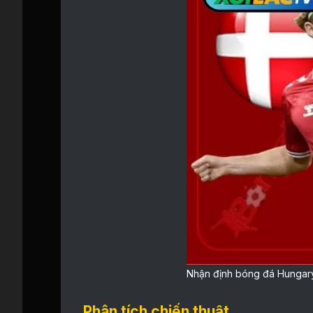
Nhận định bóng đá Hungary
Phân tích chiến thuật