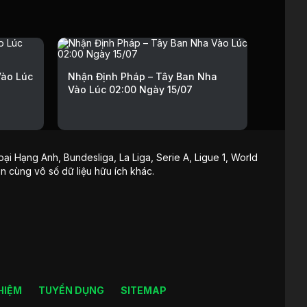
Vào Lúc
Nhận Định Pháp – Tây Ban Nha
Vào Lúc 02:00 Ngày 15/07
ại Hạng Anh, Bundesliga, La Liga, Serie A, Ligue 1, World
ận cùng vô số dữ liệu hữu ích khác.
HIỆM
TUYỂN DỤNG
SITEMAP