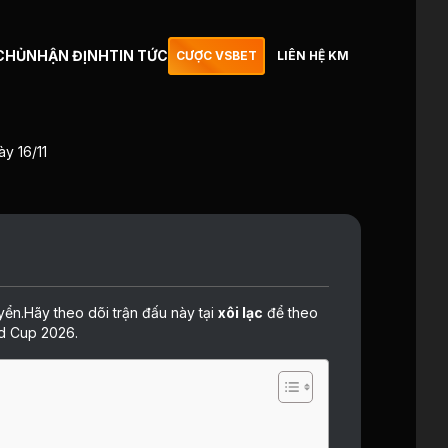
CHỦ
NHẬN ĐỊNH
TIN TỨC
CƯỢC VSBET
LIÊN HỆ KM
y 16/11
uyển.Hãy theo dõi trận đấu này tại
xôi lạc
để theo
ld Cup 2026.