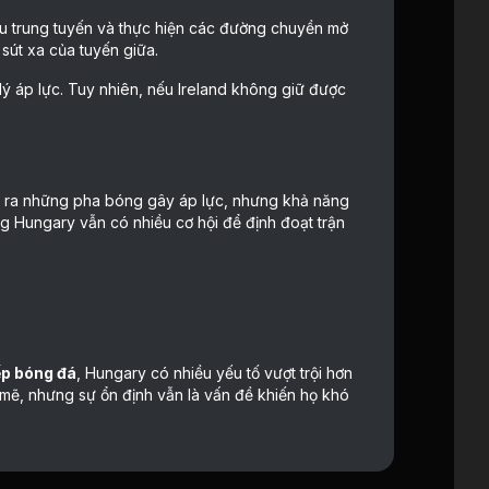
khu trung tuyến và thực hiện các đường chuyền mở
sút xa của tuyến giữa.
lý áp lực. Tuy nhiên, nếu Ireland không giữ được
ạo ra những pha bóng gây áp lực, nhưng khả năng
ng Hungary vẫn có nhiều cơ hội để định đoạt trận
ếp bóng đá
, Hungary có nhiều yếu tố vượt trội hơn
 mẽ, nhưng sự ổn định vẫn là vấn đề khiến họ khó