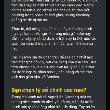
dữ liệu chuyên sâu của cả hai đội, chúng tôi đánh giá
trận đấu này sẽ diễn ra với sự cân bằng cao. Napoli
có thể sẽ tận dụng lợi thế sân nhà để áp đảo đối
phương trong phần lớn thời gian, nhưng Qarabag
không hề dễ bị bắt nạt.
Thực tế, đội bóng này đã cho thấy khả năng thích
nghi và tạo ra bất ngờ lớn trong mùa giải năm nay.
Chính vì vậy, tỷ số dự đoán ở trận này là 2-2, một kết
quả hòa xứng đáng phản ánh đúng tâm thế của cả
hai.
Các chuyên gia dự đoán trận đấu sẽ có ít nhất một
bàn thắng từ mỗi đội, với khả năng hòa khá cao. Dựa
trên phong độ và lực lượng hiện tại, tỷ số 2-2 là một
dự đoán hợp lý, phản ánh sự cân bằng và thế trận
kịch tính giữa Ajax và Benfica.
Bạn chọn tỷ số chính xác nào?
Trong bối cảnh mà cả Napoli lẫn Qarabag đều có
những điểm mạnh và điểm yếu rõ rệt, việc dự đoán
chính xác tỷ số không phải điều dễ dàng. Tuy nhiên,