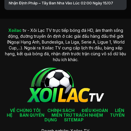
Nhận Định Pháp – Tây Ban Nha Vào Lúc 02:00 Ngày 15/07
Xoilac
tv - Xôi Lạc TV trực tiếp bóng đá HD, âm thanh sống
động, đường truyền ổn định ở các giải đấu hàng đầu thế giới
(Ngoại Hạng Anh, Bundesliga, La Liga, Serie A, Ligue 1, World
Cup,...). Ngoài ra Xoilac TV cung cấp lịch thi đấu, bảng xếp
hạng, kết quả bóng đá, nhận định trước trận cùng vô số dữ liệu
hữu ích khác.
VỀ CHÚNG TÔI
CHÍNH SÁCH
ĐIỀU KHOẢN
LIÊN
HỆ
BẢN QUYỀN
MIỄN TRỪ TRÁCH NHIỆM
TUYỂN
DỤNG
SITEMAP
Doanh nghiệp: Xoilac TV