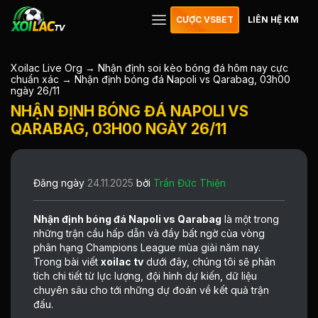
CƯỢC VSBET
LIÊN HỆ KM
Xoilac Live Org
→
Nhận định soi kèo bóng đá hôm nay cực
chuẩn xác
→
Nhận định bóng đá Napoli vs Qarabag, 03h00
ngày 26/11
NHẬN ĐỊNH BÓNG ĐÁ NAPOLI VS
QARABAG, 03H00 NGÀY 26/11
Đăng ngày
24.11.2025
bởi
Trần Đức Thiện
Nhận định bóng đá Napoli vs Qarabag
là một trong
những trận cầu hấp dẫn và đầy bất ngờ của vòng
phân hạng Champions League mùa giải năm nay.
Trong bài viết
xoilac
tv
dưới đây, chúng tôi sẽ phân
tích chi tiết từ lực lượng, đội hình dự kiến, dữ liệu
chuyên sâu cho tới những dự đoán về kết quả trận
đấu.