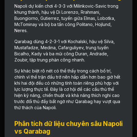
Napoli dự kiến chơi 4-3-3 với Milinkovic-Savic trong
khung thành, hậu vệ Di Lorenzo, Rrahmani,
Buongiorno, Gutierrez, tuyến giữa Elmas, Lobotka,
McTominay và bộ ba tấn công Politano, Hojlund,
Neres.
Qarabag dùng 4-2-3-1 với Kochalski, hậu vệ Silva,
Mustafadze, Medina, Cafarguliyev, trung tuyến
Bicalho, Kady và ba mũi công Duran, Andrade,
Zoubir, tập trung phản công nhanh.
Sự khác biệt rõ nét có thể thấy trong cách bố trí,
chính vì thế trận đấu trở nên hấp dẫn hơn bao giờ hết
khi hai đội đều có những tính toán riêng phù hợp với
lực lượng thực tế. Đây là cơ hội để các cầu thủ thể
hiện kỹ năng, chiến thuật và khả năng thích nghi cao
trước đối thủ đầy bất ngờ như Qarabag hay vượt qua
thử thách của Napoli.
Phân tích dữ liệu chuyên sâu Napoli
vs Qarabag