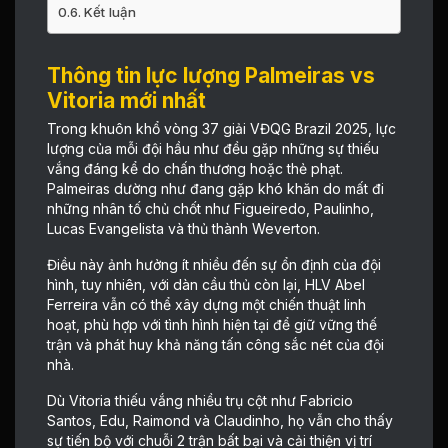
Kết luận
Thông tin lực lượng Palmeiras vs
Vitoria mới nhất
Trong khuôn khổ vòng 37 giải VĐQG Brazil 2025, lực
lượng của mỗi đội hầu như đều gặp những sự thiếu
vắng đáng kể do chấn thương hoặc thẻ phạt.
Palmeiras dường như đang gặp khó khăn do mất đi
những nhân tố chủ chốt như Figueiredo, Paulinho,
Lucas Evangelista và thủ thành Weverton.
Điều này ảnh hưởng ít nhiều đến sự ổn định của đội
hình, tuy nhiên, với dàn cầu thủ còn lại, HLV Abel
Ferreira vẫn có thể xây dựng một chiến thuật linh
hoạt, phù hợp với tình hình hiện tại để giữ vững thế
trận và phát huy khả năng tấn công sắc nét của đội
nhà.
Dù Vitoria thiếu vắng nhiều trụ cột như Fabricio
Santos, Edu, Raimond và Claudinho, họ vẫn cho thấy
sự tiến bộ với chuỗi 2 trận bất bại và cải thiện vị trí