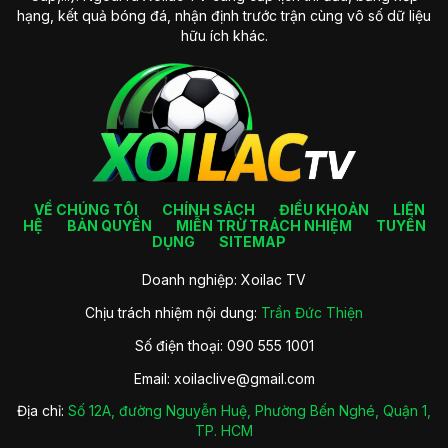
hạng, kết quả bóng đá, nhận định trước trận cùng vô số dữ liệu
hữu ích khác.
VỀ CHÚNG TÔI
CHÍNH SÁCH
ĐIỀU KHOẢN
LIÊN
HỆ
BẢN QUYỀN
MIỄN TRỪ TRÁCH NHIỆM
TUYỂN
DỤNG
SITEMAP
Doanh nghiệp: Xoilac TV
Chịu trách nhiệm nội dung:
Trần Đức Thiện
Số điện thoại: 090 555 1001
Email:
xoilaclive@gmail.com
Địa chỉ:
Số 12A, đường Nguyễn Huệ, Phường Bến Nghé, Quận 1,
TP. HCM