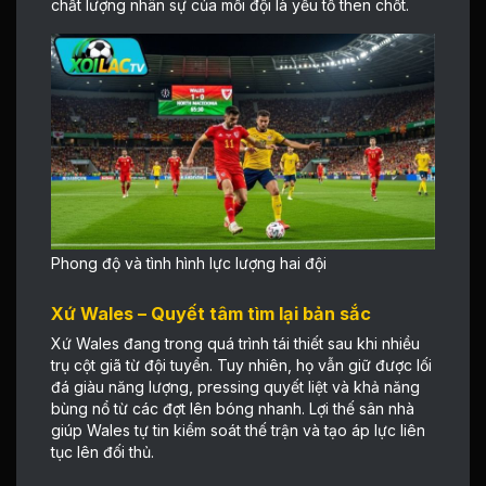
chất lượng nhân sự của mỗi đội là yếu tố then chốt.
Phong độ và tình hình lực lượng hai đội
Xứ Wales – Quyết tâm tìm lại bản sắc
Xứ Wales đang trong quá trình tái thiết sau khi nhiều
trụ cột giã từ đội tuyển. Tuy nhiên, họ vẫn giữ được lối
đá giàu năng lượng, pressing quyết liệt và khả năng
bùng nổ từ các đợt lên bóng nhanh. Lợi thế sân nhà
giúp Wales tự tin kiểm soát thế trận và tạo áp lực liên
tục lên đối thủ.