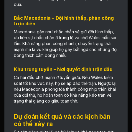
quả.
Bắc Macedonia – Đội hình thấp, phản công
trực diện
Macedonia gần như chắc chắn sẽ giữ đội hình thấp,
ưu tiên sự chắc chắn ở trung lộ và chờ Wales mắc sai
lầm. Khả năng phản công nhanh, chuyển trạng thái
mạnh mẽ là vũ khí giúp họ gây bất ngờ cho những đội
bóng thích cầm bóng nhiều.
Khu trung tuyến – Nơi quyết định trận đấu
Cả hai đều chơi mạnh ở tuyến giữa. Nếu Wales kiểm
soát tốt khu vực này, họ sẽ áp đảo thế trận. Ngược lại,
nếu Macedonia phong tỏa thành công nhịp triển khai
của đối thủ, họ hoàn toàn có khả năng kéo trận về
trạng thái giằng co giàu toan tính.
Dự đoán kết quả và các kịch bản
có thể xảy ra